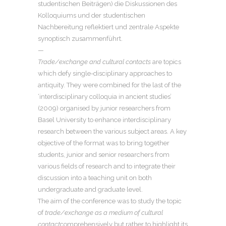
studentischen Beiträgen) die Diskussionen des
Kolloquiums und der studentischen
Nachbereitung reflektiert und zentrale Aspekte
synoptisch zusammenführt.
—
Trade/exchange and cultural contacts
are topics
which defy single-disciplinary approaches to
antiquity. They were combined for the last of the
‘interdisciplinary colloquia in ancient studies’
(2009) organised by junior researchers from
Basel University to enhance interdisciplinary
research between the various subject areas. A key
objective of the format was to bring together
students, junior and senior researchers from
various fields of research and to integrate their
discussion into a teaching unit on both
undergraduate and graduate level.
The aim of the conference was to study the topic
of
trade/exchange as a medium of cultural
contact
comprehensively but rather to highlight its