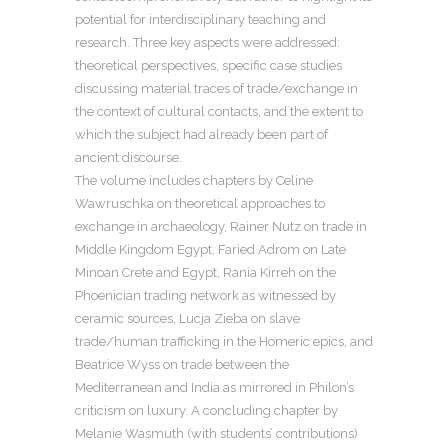
potential for interdisciplinary teaching and
research. Three key aspects were addressed:
theoretical perspectives, specific case studies
discussing material traces of trade/exchange in
the context of cultural contacts, and the extent to
which the subject had already been part of
ancient discourse.
The volume includes chapters by Celine
Wawruschka on theoretical approaches to
exchange in archaeology, Rainer Nutz on trade in
Middle Kingdom Egypt, Faried Adrom on Late
Minoan Crete and Egypt, Rania Kirreh on the
Phoenician trading network as witnessed by
ceramic sources, Lucja Zieba on slave
trade/human trafficking in the Homeric epics, and
Beatrice Wyss on trade between the
Mediterranean and India as mirrored in Philon’s
criticism on luxury. A concluding chapter by
Melanie Wasmuth (with students’ contributions)