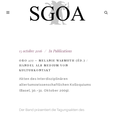
15 octobre 2016
In
Publications
OBO 277 – MELANIE WASMUTH (ÉD.) /
HANDEL ALS MEDIUM VON
KULTURKONTAKT
Akten des Interdisziplinären
altertumswissenschaftlichen Kolloquiums
(Basel, 30.–31. Oktober 2009).
Der Band präsentiert die Tagungsakten des