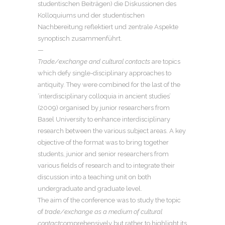
studentischen Beiträgen) die Diskussionen des
Kolloquiums und der studentischen
Nachbereitung reflektiert und zentrale Aspekte
synoptisch zusammenführt.
—
Trade/exchange and cultural contacts
are topics
which defy single-disciplinary approaches to
antiquity. They were combined for the last of the
‘interdisciplinary colloquia in ancient studies’
(2009) organised by junior researchers from
Basel University to enhance interdisciplinary
research between the various subject areas. A key
objective of the format was to bring together
students, junior and senior researchers from
various fields of research and to integrate their
discussion into a teaching unit on both
undergraduate and graduate level.
The aim of the conference was to study the topic
of
trade/exchange as a medium of cultural
contact
comprehensively but rather to highlight its