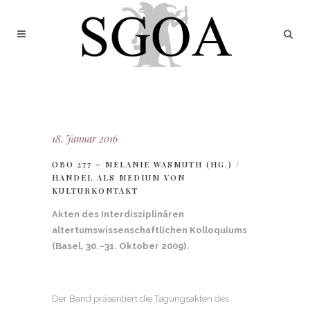
18. Januar 2016
OBO 277 – MELANIE WASMUTH (HG.) /
HANDEL ALS MEDIUM VON
KULTURKONTAKT
Akten des Interdisziplinären
altertumswissenschaftlichen Kolloquiums
(Basel, 30.–31. Oktober 2009).
Der Band präsentiert die Tagungsakten des