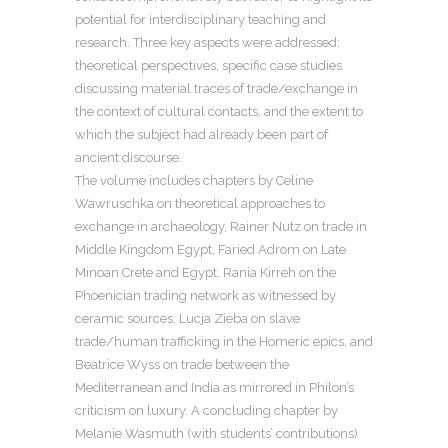
potential for interdisciplinary teaching and
research. Three key aspects were addressed:
theoretical perspectives, specific case studies
discussing material traces of trade/exchange in
the context of cultural contacts, and the extent to
which the subject had already been part of
ancient discourse.
The volume includes chapters by Celine
Wawruschka on theoretical approaches to
exchange in archaeology, Rainer Nutz on trade in
Middle Kingdom Egypt, Faried Adrom on Late
Minoan Crete and Egypt, Rania Kirreh on the
Phoenician trading network as witnessed by
ceramic sources, Lucja Zieba on slave
trade/human trafficking in the Homeric epics, and
Beatrice Wyss on trade between the
Mediterranean and India as mirrored in Philon’s
criticism on luxury. A concluding chapter by
Melanie Wasmuth (with students’ contributions)