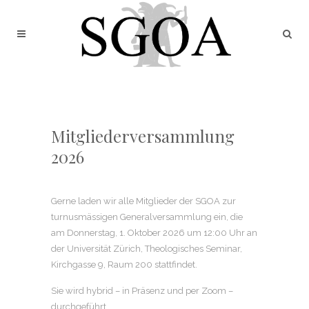
Mitgliederversammlung
2026
Gerne laden wir alle Mitglieder der SGOA zur
turnusmässigen Generalversammlung ein, die
am Donnerstag, 1. Oktober 2026 um 12:00 Uhr an
der Universität Zürich, Theologisches Seminar,
Kirchgasse 9, Raum 200 stattfindet.
Sie wird hybrid – in Präsenz und per Zoom –
durchgeführt.