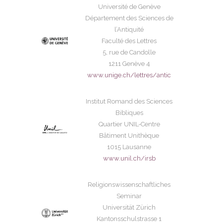
Université de Genève
Département des Sciences de
l’Antiquité
Faculté des Lettres
5, rue de Candolle
1211 Genève 4
www.unige.ch/lettres/antic
Institut Romand des Sciences
Bibliques
Quartier UNIL-Centre
Bâtiment Unithèque
1015 Lausanne
www.unil.ch/irsb
Religionswissenschaftliches
Seminar
Universität Zürich
Kantonsschulstrasse 1