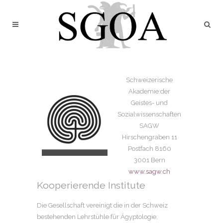
Schweizerische
Akademie der
Geistes- und
Sozialwissenschaften
SAGW
Hirschengraben 11
Postfach 8160
3001 Bern
www.sagw.ch
Kooperierende Institute
Die Gesellschaft vereinigt die in der Schweiz
bestehenden Lehrstühle für Ägyptologie,