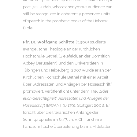
post-722 Judah, whose anonymous audience can
still be recognized in coherently preserved units
of speech in the prophetic books of the Hebrew
Bible.
Pfr. Dr. Wolfgang Schütte
(*1960) studierte
evangelische Theologie an der Kirchlichen
Hochschule Bethel (Bielefeld), an der Dormition
Abbey (Jerusalem) und den Universitäten in
Tübingen und Heidelberg. 2007 wurde er an der
Kirchlichen Hochschule Bethel mit einer Arbeit
über „Adressaten und Anliegen der Hoseaschrift“
promoviert, veröffentlicht unter dem Titel
„Säet
euch Gerechtigkeit“.
Adressaten und Anliegen der
Hoseaschrift
(BWANT 9/179), Stuttgart 2008. Er
forscht über die literarischen Anfänge der
Schriftprophetie im 8./7. Jh. v. Chr. und ihre
handschriftliche Überlieferung bis ins Mittelalter.