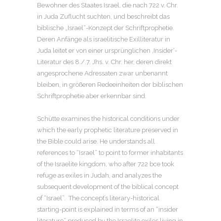
Bewohner des Staates Israel, die nach 722 v. Chr.
in Juda Zuflucht suchten, und beschreibt das
biblische „Israel“-Konzept der Schrift­prophetie.
Deren Anfänge als israelitische Exilliteratur in
Juda leitet er von einer ursprünglichen ‚Insider‘-
Literatur des 8./.7. Jhs. v. Chr. her, deren direkt
angesprochene Adressaten zwar unbenannt
bleiben, in größeren Redeeinheiten der biblischen
Schriftprophetie aber erkennbar sind.
Schütte examines the historical conditions under
which the early prophetic literature preserved in
the Bible could arise. He understands all
references to “Israel” to point to former inhabitants
of the Israelite kingdom, who after 722 bce took
refuge as exiles in Judah, and analyzes the
subsequent development of the biblical concept
of “Israel”. The concept’s literary-historical
starting-point is explained in terms of an “insider
literature” produced by the Israelite exiles living in