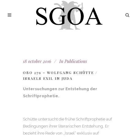
18 octobre 2016
In
Publications
OBO 279 – WOLFGANG SCHÜTTE /
ISRAELS EXIL IN JUDA
Untersuchungen zur Entstehung der
Schriftprophetie.
Schütte untersucht die frühe Schriftprophetie auf
Bedingungen ihrer literarischen Entstehung. Er
bezieht ihre Rede von „Israel“ exklusiv auf