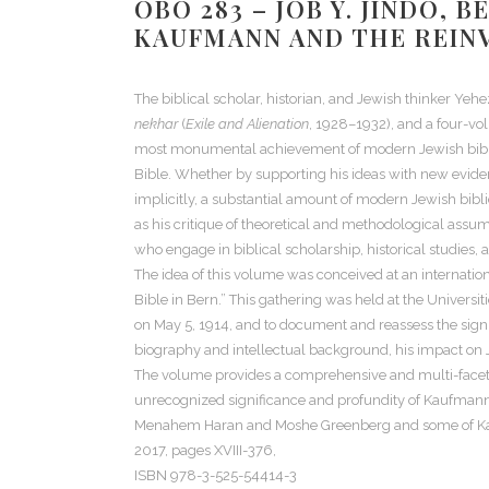
OBO 283 – JOB Y. JINDO,
KAUFMANN AND THE REINV
The biblical scholar, historian, and Jewish thinker Ye
nekhar
(
Exile and Alienation
, 1928–1932), and a four-vol
most monumental achievement of modern Jewish biblical
Bible. Whether by supporting his ideas with new eviden
implicitly, a substantial amount of modern Jewish bibl
as his critique of theoretical and methodological assumpt
who engage in biblical scholarship, historical studies, 
The idea of this volume was conceived at an internati
Bible in Bern.” This gathering was held at the Univers
on May 5, 1914, and to document and reassess the signif
biography and intellectual background, his impact on J
The volume provides a comprehensive and multi-facete
unrecognized significance and profundity of Kaufmann’s
Menahem Haran and Moshe Greenberg and some of Kaufman
2017, pages
XVIII-376
,
ISBN 978-3-525-54414-3