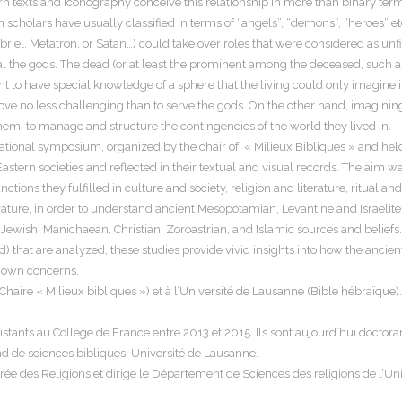
texts and iconography conceive this relationship in more than binary terms 
m scholars have usually classified in terms of “angels”, “demons”, “heroes” e
l, Metatron, or Satan…) could take over roles that were considered as unfit
al the gods. The dead (or at least the prominent among the deceased, such a
t to have special knowledge of a sphere that the living could only imagine im
ve no less challenging than to serve the gods. On the other hand, imagining
 them, to manage and structure the contingencies of the world they lived in.
national symposium, organized by the chair of « Milieux Bibliques » and hel
stern societies and reflected in their textual and visual records. The aim wa
tions they fulfilled in culture and society, religion and literature, ritual an
iterature, in order to understand ancient Mesopotamian, Levantine and Israel
ewish, Manichaean, Christian, Zoroastrian, and Islamic sources and beliefs. I
) that are analyzed, these studies provide vivid insights into how the ancie
r own concerns.
haire « Milieux bibliques ») et à l’Université de Lausanne (Bible hébraïque)
sistants au Collège de France entre 2013 et 2015. Ils sont aujourd’hui docto
mand de sciences bibliques, Université de Lausanne.
ée des Religions et dirige le Département de Sciences des religions de l’Uni