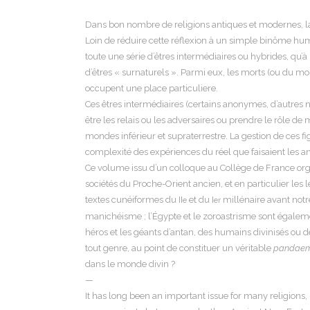
Dans bon nombre de religions antiques et modernes, la
Loin de réduire cette réflexion à un simple binôme huma
toute une série d’êtres intermédiaires ou hybrides, qu’
d’êtres « surnaturels ». Parmi eux, les morts (ou du m
occupent une place particuliere.
Ces êtres intermédiaires (certains anonymes, d’autres 
être les relais ou les adversaires ou prendre le rôle de
mondes inférieur et supraterrestre. La gestion de ces f
complexité des expériences du réel que faisaient les anc
Ce volume issu d’un colloque au Collège de France organ
sociétés du Proche-Orient ancien, et en particulier les l
textes cunéiformes du II
et du I
millénaire avant notre 
e
er
manichéisme ; l’Égypte et le zoroastrisme sont égaleme
héros et les géants d’antan, des humains divinisés ou 
tout genre, au point de constituer un véritable
pandae
dans le monde divin ?
—
It has long been an important issue for many religions