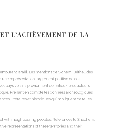
A ET L’ACHÈVEMENT DE LA
s entourant Israël. Les mentions de Sichem, Béthel, des
t d’une représentation largement positive de ces
ns et pays voisins proviennent de milieux producteurs
stique. Prenant en compte les données archéologiques,
ences littéraires et historiques qu’impliquent de telles
Israel with neighbouring peoples. References to Shechem,
ive representations of these territories and their