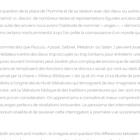
 question de la place de l’homme et de sa relation avec des dieux ou autre
in(s) vs. dieu(x), de nombreux textes et représentations figurées anciens att
à la suite des anciens nous avons l’habitude de nommer « anges », « démons »,
oins certains morts éminents) à qui l’on prête la connaissance d’un monde q
nommés tels que Pazuzu, Azazel, Gabriel, Métatron, ou Satan…) peuvent jouer 
 médiateurs entre des dieux trop occupés ou trop lointains pour entretenir une
igures souvent liminaires peut s’avérer plus compliquée encore que de satisfa
iens et remplissent des fonctions dans le discours social qui vont au-delà de l
isé par la chaire « Milieux Bibliques » les 19 et 20 mai 2014 étudie de près
ettrés à l’origine des écrits et littératures qui témoignent de leur imaginaire 
ère, soit la littérature biblique et des traditions postérieures qui s’en sont 
nt pris en considération. On apprend ainsi à connaître et mieux comprendre
des anges porteurs de révélations innovantes. Le panorama des intermédiaires
monium
israélite et de soulever cette interrogation à première vue surprenant
, both ancient and modern, to imagine and question the differences between