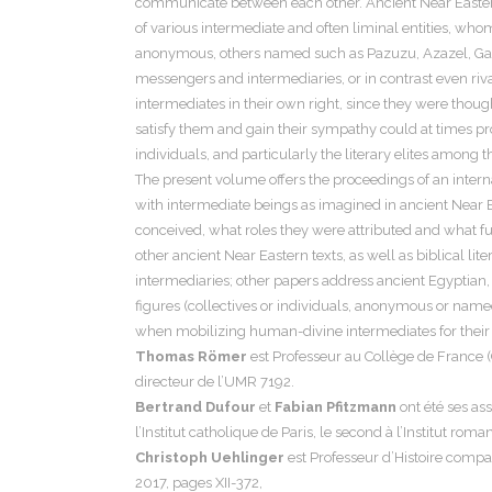
communicate between each other. Ancient Near Eastern 
of various intermediate and often liminal entities, who
anonymous, others named such as Pazuzu, Azazel, Gabrie
messengers and intermediaries, or in contrast even riv
intermediates in their own right, since they were though
satisfy them and gain their sympathy could at times pro
individuals, and particularly the literary elites among
The present volume offers the proceedings of an inter
with intermediate beings as imagined in ancient Near Ea
conceived, what roles they were attributed and what func
other ancient Near Eastern texts, as well as biblical l
intermediaries; other papers address ancient Egyptian, J
figures (collectives or individuals, anonymous or named
when mobilizing human-divine intermediates for thei
Thomas Römer
est Professeur au Collège de France (C
directeur de l’UMR 7192.
Bertrand Dufour
et
Fabian Pfitzmann
ont été ses as
l’Institut catholique de Paris, le second à l’Institut ro
Christoph Uehlinger
est Professeur d’Histoire compar
2017, pages XII-372,