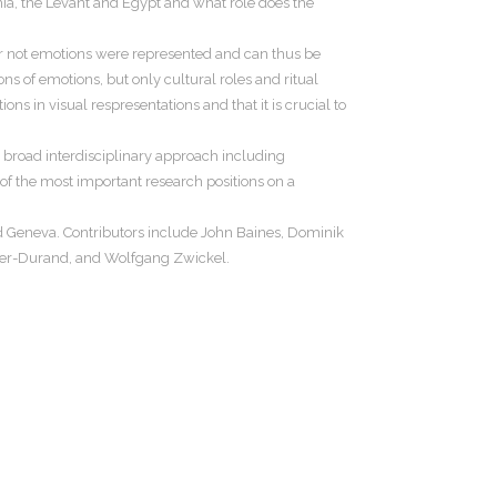
ia, the Levant and Egypt and what role does the
or not emotions were represented and can thus be
s of emotions, but only cultural roles and ritual
 in visual respresentations and that it is crucial to
 a broad interdisciplinary approach including
f the most important research positions on a
d Geneva. Contributors include John Baines, Dominik
agner-Durand, and Wolfgang Zwickel.