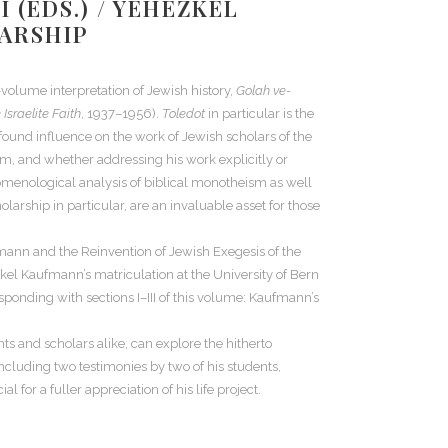
 (ÉDS.) / YEHEZKEL
LARSHIP
volume interpretation of Jewish history,
Golah ve-
 Israelite Faith
, 1937–1956).
Toledot
in particular is the
ound influence on the work of Jewish scholars of the
em, and whether addressing his work explicitly or
nomenological analysis of biblical monotheism as well
olarship in particular, are an invaluable asset for those
mann and the Reinvention of Jewish Exegesis of the
kel Kaufmann’s matriculation at the University of Bern
sponding with sections I–III of this volume: Kaufmann’s
and scholars alike, can explore the hitherto
ncluding two testimonies by two of his students,
r a fuller appreciation of his life project.