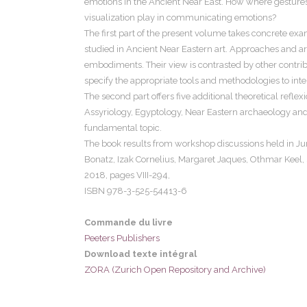
emotions in the Ancient Near East. How where gestures
visualization play in communicating emotions?
The first part of the present volume takes concrete e
studied in Ancient Near Eastern art. Approaches and arg
embodiments. Their view is contrasted by other contrib
specify the appropriate tools and methodologies to int
The second part offers five additional theoretical refle
Assyriology, Egyptology, Near Eastern archaeology and
fundamental topic.
The book results from workshop discussions held in Ju
Bonatz, Izak Cornelius, Margaret Jaques, Othmar Keel,
2018, pages
VIII-294,
ISBN 978-3-525-54413-6
Commande du livre
Peeters Publishers
Download texte intégral
ZORA (Zurich Open Repository and Archive)