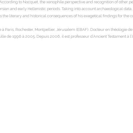
According to Nocquet, the xenophile perspective and recognition of other p
sian and early Hellenistic periods. Taking into account archaeological data,
e literary and historical consequences of his exegetical findings for the co
e à Paris, Rochester, Montpellier, Jérusalem (EBAF). Docteur en théologie de 
ille de 1996 à 2005. Depuis 2006, il est professeur d’Ancient Testament à l’I