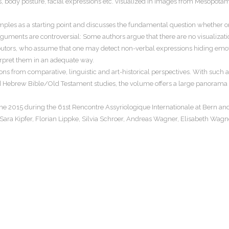
, body posture, facial expressions etc. visualized in images from Mesopotam
xamples as a starting point and discusses the fundamental question whether 
uments are controversial: Some authors argue that there are no visualization
utors, who assume that one may detect non-verbal expressions hiding emotions
erpret them in an adequate way.
xions from comparative, linguistic and art-historical perspectives. With such
 Hebrew Bible/Old Testament studies, the volume offers a large panorama o
ne 2015 during the 61st Rencontre Assyriologique Internationale at Bern an
 Sara Kipfer, Florian Lippke, Silvia Schroer, Andreas Wagner, Elisabeth W