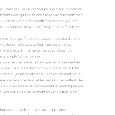
s puissances supérieures occupe une place importante.
estent l’idée qu’il existe entre les dieux et les hommes
 « héros » et que l’on qualifie volontiers aujourd’hui
ue les vivants ne peuvent qu’imaginer imparfaitement,
des rôles que l’on ne veut pas attribuer aux dieux, en
 relation directe avec les humains, ou entre les
ire les dieux. En même temps, elles reflètent la
a simple fiction littéraire.
 ces êtres intermédiaires tels que les concevaient les
religieux. La plupart des contributions aborde, soit des
inspirées, du judaïsme ancien à l’islam en passant par le
 les génies protecteurs et les démons malveillants, les
 bibliques s’avère particulièrement riche en figures de
e : y aurait-il eu, à un moment donné, un trop-plein
 humans and deities as well as their means to