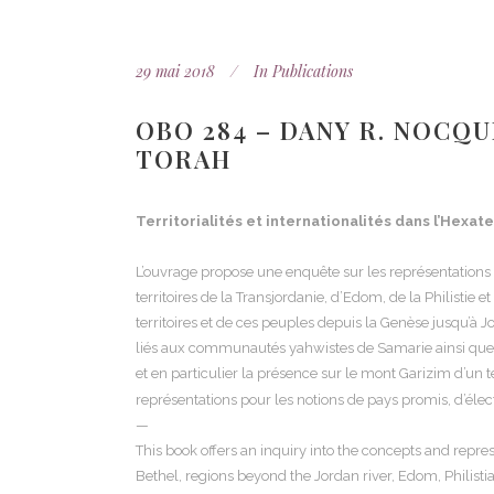
29 mai 2018
In
Publications
OBO 284 – DANY R. NOCQU
TORAH
Territorialités et internationalités dans l’Hexat
L’ouvrage propose une enquête sur les représentations de
territoires de la Transjordanie, d’Edom, de la Philistie
territoires et de ces peuples depuis la Genèse jusqu’à 
liés aux communautés yahwistes de Samarie ainsi que d
et en particulier la présence sur le mont Garizim d’un 
représentations pour les notions de pays promis, d’élec
—
This book offers an inquiry into the concepts and repre
Bethel, regions beyond the Jordan river, Edom, Philistia 