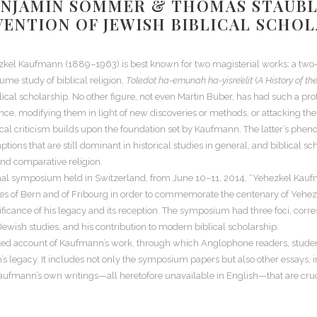
 BENJAMIN SOMMER & THOMAS STAUBLI
ENTION OF JEWISH BIBLICAL SCHO
hezkel Kaufmann (1889–1963) is best known for two magisterial works: a two-
ume study of biblical religion,
Toledot ha-emunah ha-yisre’elit
(
A History of the
 scholarship. No other figure, not even Martin Buber, has had such a prof
ce, modifying them in light of new discoveries or methods, or attacking th
ical criticism builds upon the foundation set by Kaufmann. The latter’s phe
ions that are still dominant in historical studies in general, and biblical sch
and comparative religion.
onal symposium held in Switzerland, from June 10–11, 2014, “Yehezkel Kauf
ities of Bern and of Fribourg in order to commemorate the centenary of Yehez
icance of his legacy and its reception. The symposium had three foci, corre
ewish studies, and his contribution to modern biblical scholarship.
d account of Kaufmann’s work, through which Anglophone readers, students 
 legacy. It includes not only the symposium papers but also other essays, i
n’s own writings—all heretofore unavailable in English—that are crucial fo