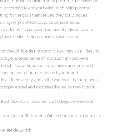
(i.e., human vs. divine): they presume the existence
tc. According to ancient belief, such beings (some
ting for the gods themselves; they could act as
s kings or prophets) could be considered as
perfectly. To keep such entities at a distance or to
 those entities helped ancient societies and
d at the Collège de France on 19-20 May 2014, dealing
s to get a better sense of how such entities were
d belief. The contributions scrutinize cuneiform and
ite conceptions of human-divine hybrids and
n all their variety, and in the variety of the numinous
nts experienced and modeled the reality they lived in
. Il est Vice-Administrateur du Collège de France et
rants en Ancien Testament/Bible hébraïque, le premier à
versité de Zurich.