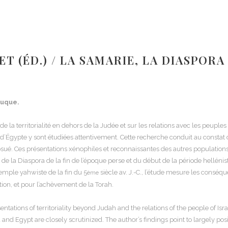
ET (ÉD.) / LA SAMARIE, LA DIASPOR
euque.
 la territorialité en dehors de la Judée et sur les relations avec les peuple
 et d’Égypte y sont étudiées attentivement. Cette recherche conduit au consta
Josué. Ces présentations xénophiles et reconnaissantes des autres populatio
e la Diaspora de la fin de l’époque perse et du début de la période helléni
temple yahwiste de la fin du 5
siècle av. J.-C., l’étude mesure les conséqu
ème
tion, et pour l’achèvement de la Torah.
sentations of territoriality beyond Judah and the relations of the people of 
and Egypt are closely scrutinized. The author’s findings point to largely posit