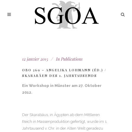
12 janvier 2015
In
Publications
OBO 269 – ANGELIKA LOHMANN (ÉD.) /
SKARABÄEN DES 1. JAHRTAUSENDS
Ein Workshop in Münster am 27. Oktober
2012.
Der Skarabäus, in Ägypten ab dem Mittleren
Reich in Massenproduktion gefertigt, wurde im 1.
Jahrtausend v. Chr. in der Alten Welt geradezu