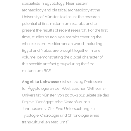
specialists in Egyptology, Near Eastern
archaeology and classical archaeology at the
University of Münster, to discuss the research
potential of first-millennium scarabs and to
present the results of recent research. For the first
time, studies on Iron Age scarabs covering the
whole eastern Mediterranean world, including
Egypt and Nubia, are brought together in one
volume, demonstrating the global character of
this specific artefact group during the first
millennium BCE.
Angelika Lohwasser
ist seit 2009 Professorin
für Ägyptologie an der Westfälischen Wilhelms-
Universität Münster. Von 2008-2012 leitete sie das
Projekt “Der ägyptische Skarabäus im 1.
Jahrtausend v. Chr. Eine Untersuchung zu
Typologie, Chorologie und Chronologie eines
transkulturellen Mediums”.