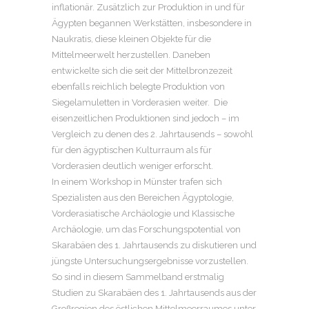
inflationär. Zusätzlich zur Produktion in und für
Ägypten begannen Werkstätten, insbesondere in
Naukratis, diese kleinen Objekte für die
Mittelmeerwelt her­zu­stellen. Daneben
entwickelte sich die seit der Mittelbronzezeit
ebenfalls reichlich belegte Produktion von
Siegelamuletten in Vorderasien weiter. Die
eisenzeitlichen Produktionen sind jedoch – im
Vergleich zu denen des 2. Jahrtausends – sowohl
für den ägyptischen Kulturraum als für
Vorderasien deutlich weniger erforscht.
In einem Workshop in Münster trafen sich
Spezialisten aus den Bereichen Ägyptologie,
Vorderasiatische Archäologie und Klassische
Archäologie, um das Forschungspotential von
Skarabäen des 1. Jahrtausends zu diskutieren und
jüngste Untersuchungsergebnisse vorzustellen.
So sind in diesem Sammelband erstmalig
Studien zu Skarabäen des 1. Jahrtausends aus der
Großregion des östlichen Mittelmeerraumes unter