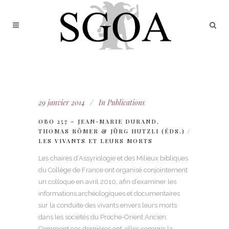
29 janvier 2014
In
Publications
OBO 257 – JEAN-MARIE DURAND,
THOMAS RÖMER & JÜRG HUTZLI (ÉDS.) /
LES VIVANTS ET LEURS MORTS
Les chaires d’Assyriologie et des Milieux bibliques
du Collège de France ont organisé conjointement
un colloque en avril 2010, afin d’examiner les
informations archéologiques et documentaires
sur la conduite des vivants envers leurs morts
dans les sociétés du Proche-Orient Ancien.
Comment ces dernières ont-elles compris la