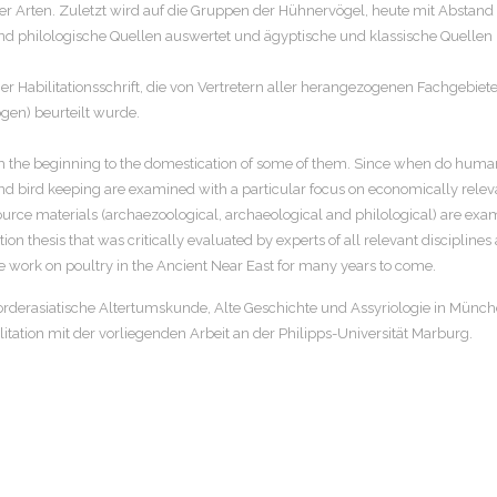
er Arten. Zuletzt wird auf die Gruppen der Hühnervögel, heute mit Abstand
d philologische Quellen auswertet und ägyptische und klassische Quellen zu
er Habilitationsschrift, die von Vertretern aller herangezogenen Fachgebi
en) beurteilt wurde.
m the beginning to the domestication of some of them. Since when do huma
 bird keeping are examined with a particular focus on economically relevan
source materials (archaezoological, archaeological and philological) are e
on thesis that was critically evaluated by experts of all relevant disciplines
e work on poultry in the Ancient Near East for many years to come.
Vorderasiatische Altertumskunde, Alte Geschichte und Assyriologie in Münc
tation mit der vorliegenden Arbeit an der Philipps-Universität Marburg.