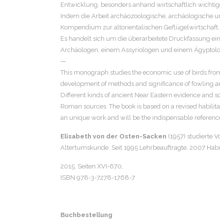
Entwicklung, besonders anhand wirtschaftlich wichtig
Indem die Arbeit archäozoologische, archäologische un
Kompendium zur altorientalischen Geflügelwirtschaft.
Es handelt sich um die überarbeitete Druckfassung ein
Archäologen, einem Assyriologen und einem Ägyptolog
—
This monograph studies the economic use of birds fro
development of methods and significance of fowling and
Different kinds of ancient Near Eastern evidence and 
Roman sources. The book is based on a revised habilitati
an unique work and will be the indispensable referenc
Elisabeth von der Osten-Sacken
(1957) studierte 
Altertumskunde. Seit 1995 Lehrbeauftragte, 2007 Habili
2015, Seiten
XVI-670,
ISBN 978-3-7278-1768-7
Buchbestellung