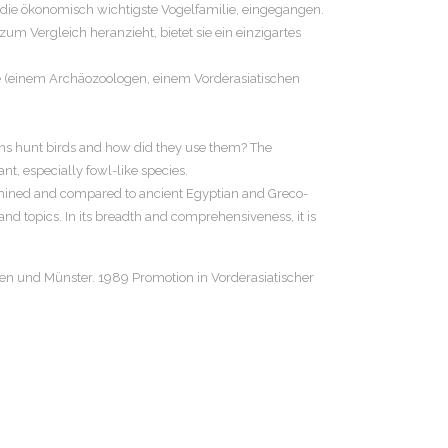
 die ökonomisch wichtigste Vogelfamilie, eingegangen.
m Vergleich heranzieht, bietet sie ein einzigartes
ete (einem Archäozoologen, einem Vorderasiatischen
ns hunt birds and how did they use them? The
t, especially fowl-like species.
xamined and compared to ancient Egyptian and Greco-
 and topics. In its breadth and comprehensiveness, it is
hen und Münster. 1989 Promotion in Vorderasiatischer