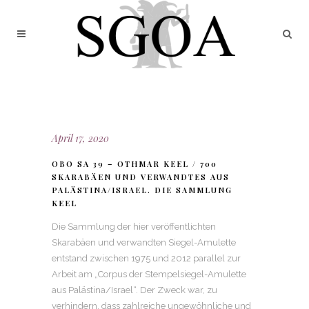
April 17, 2020
OBO SA 39 – OTHMAR KEEL / 700
SKARABÄEN UND VERWANDTES AUS
PALÄSTINA/ISRAEL. DIE SAMMLUNG
KEEL
Die Sammlung der hier veröffentlichten
Skarabäen und verwandten Siegel-Amulette
entstand zwischen 1975 und 2012 parallel zur
Arbeit am „Corpus der Stempelsiegel-Amulette
aus Palästina/Israel“. Der Zweck war, zu
verhindern, dass zahlreiche ungewöhnliche und