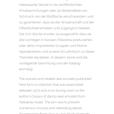
interessante Stücke in nie veröffentlichten
Privatsammlungen oder als Bestandteile von
Schmuck von der Bildfläche verschwanden, und
zu garantieren, dass sie der Wissenschaft und der
Öffentlichkeit erhalten und zugänglich bleiben.
Die 700 Stücke wurden so ausgewählt, dass sie
alle wichtigen in Kanaan/Palästina produzierten
oder dahin importierten Gruppen und Motive
repräsentieren und so eine Art Lehrbuch zu dieser
Thematik darstellen. In diesem Sinne sind die
vorliegende Sammlung und der Katalog
einmalig.
The scarabs and related seal amulets published
here form a collection that was assembled
between 1975 and 2012 during work on the
author’s Corpus of stamp-seal amulets from
Palestine/Israel. The aim was to prevent
numerous unusual and interesting pieces
disappearing from view in unpublished private