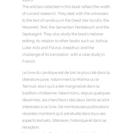
The articles collected in this book reflect the width
of current research. They deal with the witnesses
to the text of Leviticus in the Dead Sea Scrolls, the
Masoretic Text, the Samaritan Pentateuch and the
Septuagint. They also study the book’s Hebrew
editing; its relation to other books such as Joshua,
Luke-Acts and Flavius Josephus; and the
challenge of its translation, with a case study in
French.
Le livre du Lévitique est de loin le plus cité dans la
littérature juive, notamment la Mishna ou le
Talmud, alors qu’il a été marginalisé dans la
tradition chrétienne. Néanmoins, depuis quelques
décennies, les chercheurs des deux bords se sont
intéressés à ce livre. De nombreuses publications
récentes montrent qu’il est étudié dans tous ses
aspects textuels, littéraires, historique et dans sa
réception.