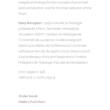
exegetical findings for the concepts of promised
land and election, and for the final redaction of the
Torah.
Dany Nocquet
(*1955) a étudié la théologie
protestante à Paris, Rochester, Montpellier,
Jérusalem (EBAF). Docteur en théologie de
l’Université de Lausanne, il a été enseignant
adjoint puis Maître de Conférence à l’Université
catholique de Lille de 1996 à 2005. Depuis 2006,
il est professeur d’Ancient Testament à l’Institut
Protestant de Théologie (Faculté de Montpellier).
2017, pages X-358,
ISBN
978-3-7278-1793-9
Order book
Peeters Publishers